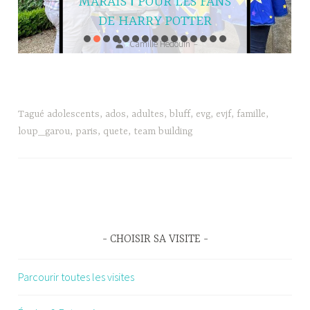
MARAIS ǀ POUR LES FANS
DE HARRY POTTER
Camille Hédouin
–
27 janvier 2025
—
Tagué
adolescents
,
ados
,
adultes
,
bluff
,
evg
,
evjf
,
famille
,
loup_garou
,
paris
,
quete
,
team building
CHOISIR SA VISITE
Parcourir toutes les visites