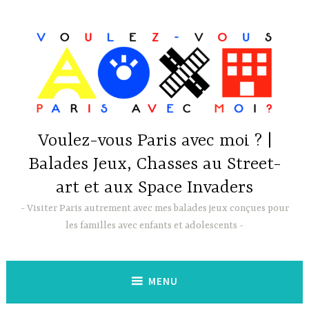
Accéder
au
contenu
principal
Voulez-vous Paris avec moi ? |
Balades Jeux, Chasses au Street-
art et aux Space Invaders
Visiter Paris autrement avec mes balades jeux conçues pour
les familles avec enfants et adolescents
MENU