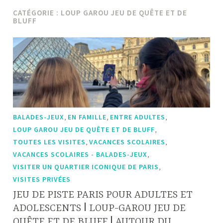
CATÉGORIE :
LOUP GAROU JEU DE QUÊTE ET DE
BLUFF
,
,
,
BALADES-JEUX
EN FAMILLE
ENTRE ADULTES
,
LOUP GAROU JEU DE QUÊTE ET DE BLUFF
,
,
TOUTES LES VISITES
VACANCES SCOLAIRES
,
VACANCES SCOLAIRES - BALADES-JEUX
,
VISITER UN QUARTIER ICONIQUE DE PARIS
VISITES PRIVÉES
JEU DE PISTE PARIS POUR ADULTES ET
ADOLESCENTS ǀ LOUP-GAROU JEU DE
QUÊTE ET DE BLUFF ǀ AUTOUR DU