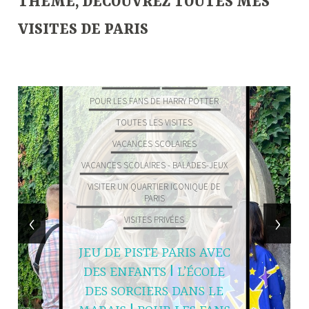
THÈME, DÉCOUVREZ TOUTES MES
VISITES DE PARIS
—
BALADES-JEUX
EN FAMILLE
POUR LES FANS DE HARRY POTTER
TOUTES LES VISITES
VACANCES SCOLAIRES
VACANCES SCOLAIRES - BALADES-JEUX
VISITER UN QUARTIER ICONIQUE DE
PARIS
‹
›
VISITES PRIVÉES
JEU DE PISTE PARIS AVEC
DES ENFANTS ǀ L’ÉCOLE
DES SORCIERS DANS LE