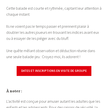
Cette balade est courte et rythmée, captant leur attention à
chaque instant.
Ils ne voient pas le temps passer et prennent plaisir à
doubler les autres joueurs en trouvant les indices avant eux
ou à essayer de les piéger avec du bluff.
Une quête mêlant observation et déduction réunie dans
une seule balade-jeu : Croyez-moi, ils adorent !
DATES ET INSCRIPTIONS
EN VISITE DE GROUPE
—
À noter :
L’activité est conçue pour amuser autant les adultes que les
enfants et les adolescents. Pour des raisons de sécurité, la