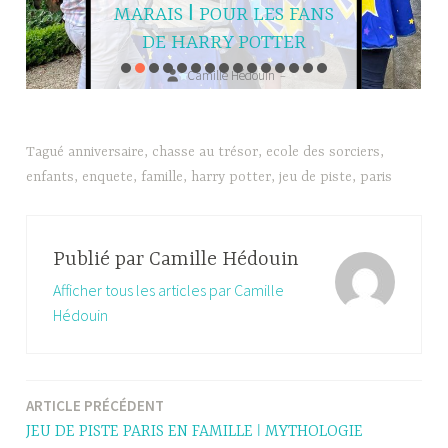
MARAIS ǀ POUR LES FANS
DE HARRY POTTER
Camille Hédouin
–
27 janvier 2025
—
Tagué
anniversaire
,
chasse au trésor
,
ecole des sorciers
,
enfants
,
enquete
,
famille
,
harry potter
,
jeu de piste
,
paris
Publié par
Camille Hédouin
Afficher tous les articles par Camille
Hédouin
ARTICLE PRÉCÉDENT
Navigation
JEU DE PISTE PARIS EN FAMILLE ǀ MYTHOLOGIE
de