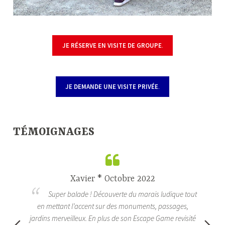
JE RÉSERVE EN VISITE DE GROUPE
.
—
JE DEMANDE UNE VISITE PRIVÉE
.
—
TÉMOIGNAGES
Xavier * Octobre 2022
e à
Super balade ! Découverte du marais ludique tout
ent
en mettant l’accent sur des monuments, passages,
Ma
s ma
jardins merveilleux. En plus de son Escape Game revisité