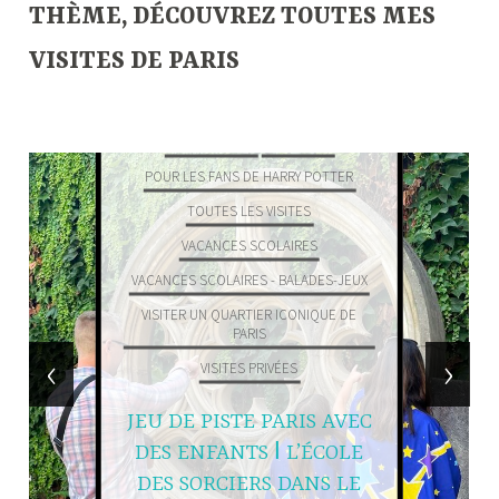
THÈME, DÉCOUVREZ TOUTES MES
VISITES DE PARIS
—
BALADES-JEUX
EN FAMILLE
POUR LES FANS DE HARRY POTTER
TOUTES LES VISITES
VACANCES SCOLAIRES
VACANCES SCOLAIRES - BALADES-JEUX
VISITER UN QUARTIER ICONIQUE DE
PARIS
‹
›
VISITES PRIVÉES
JEU DE PISTE PARIS AVEC
DES ENFANTS ǀ L’ÉCOLE
DES SORCIERS DANS LE