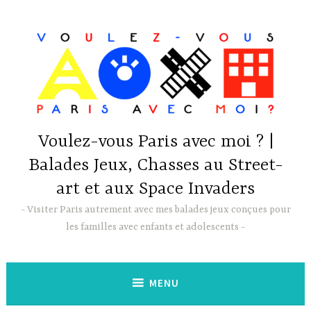
Accéder
au
contenu
principal
Voulez-vous Paris avec moi ? |
Balades Jeux, Chasses au Street-
art et aux Space Invaders
Visiter Paris autrement avec mes balades jeux conçues pour
les familles avec enfants et adolescents
MENU