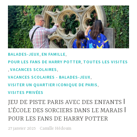
,
,
BALADES-JEUX
EN FAMILLE
,
POUR LES FANS DE HARRY POTTER
TOUTES LES VISITES
,
,
VACANCES SCOLAIRES
,
VACANCES SCOLAIRES - BALADES-JEUX
,
VISITER UN QUARTIER ICONIQUE DE PARIS
VISITES PRIVÉES
JEU DE PISTE PARIS AVEC DES ENFANTS ǀ
L’ÉCOLE DES SORCIERS DANS LE MARAIS ǀ
POUR LES FANS DE HARRY POTTER
27 janvier 2025
Camille Hédouin