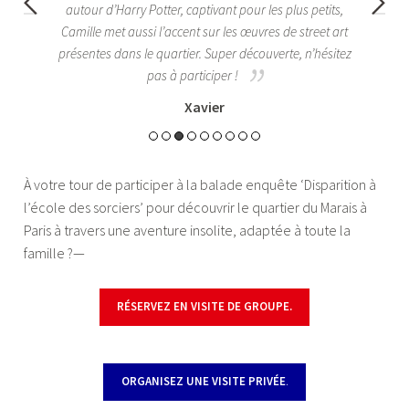
tier
autour d’Harry Potter, captivant pour les plus petits,
lle
Camille met aussi l’accent sur les œuvres de street art
ce
présentes dans le quartier. Super découverte, n’hésitez
pas à participer !
Xavier
À votre tour de participer à la balade enquête ‘Disparition à
l’école des sorciers’ pour découvrir le quartier du Marais à
Paris à travers une aventure insolite, adaptée à toute la
famille ?—
RÉSERVEZ EN VISITE DE GROUPE
.
—
ORGANISEZ UNE VISITE PRIVÉE
.