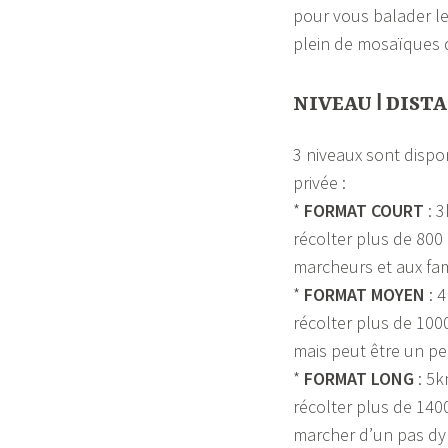
pour vous balader le
plein de mosaïques d
NIVEAU ǀ DISTA
3 niveaux sont dispon
privée :
*
FORMAT COURT
: 3
récolter plus de 800
marcheurs et aux fam
*
FORMAT MOYEN
: 
récolter plus de 100
mais peut être un pe
*
FORMAT LONG
: 5k
récolter plus de 1400
marcher d’un pas dy