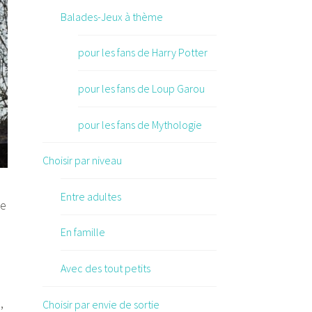
Balades-Jeux à thème
pour les fans de Harry Potter
pour les fans de Loup Garou
pour les fans de Mythologie
saïque du street-artiste Invader
Choisir par niveau
Entre adultes
ne
En famille
Avec des tout petits
,
Choisir par envie de sortie