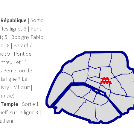
o
République
| Sortie
les lignes 3 | Pont
i ; 5 | Bobigny Pablo
e ; 8 | Balard /
c ; 9 | Pont de
ntreuil et 11 |
s-Perrier ou de
la ligne 7 La
vry – Villejuif |
onnaie)
o
Temple
| Sortie 1
eff, sur la ligne 3 |
allieni