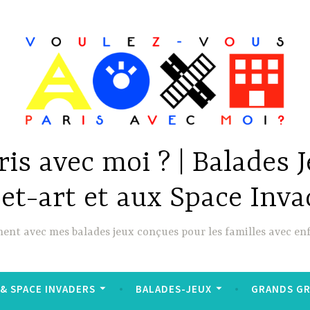
is avec moi ? | Balades 
eet-art et aux Space Inva
ment avec mes balades jeux conçues pour les familles avec en
& SPACE INVADERS
BALADES-JEUX
GRANDS G