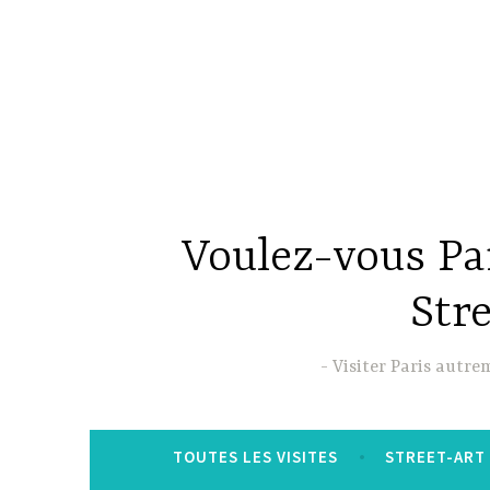
Accéder
au
contenu
principal
Voulez-vous Par
Str
Visiter Paris autre
TOUTES LES VISITES
STREET-ART 