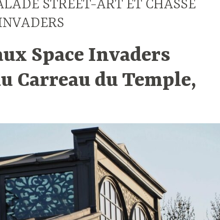
ALADE STREET-ART ET CHASSE
 INVADERS
aux Space Invaders
du Carreau du Temple,