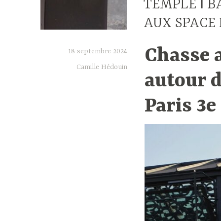
TEMPLE ǀ B
AUX SPACE
Chasse 
18 septembre 2024
Camille Hédouin
autour 
Paris 3e