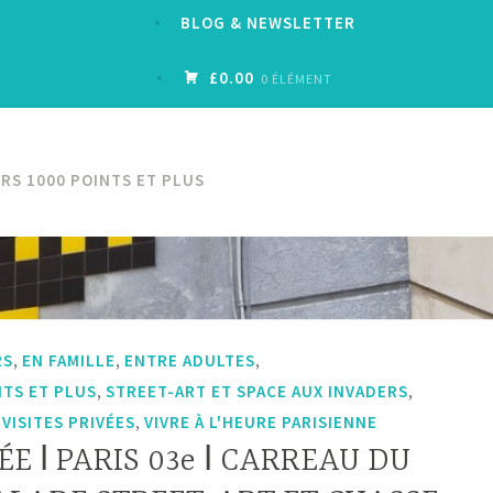
BLOG & NEWSLETTER
£0.00
0 ÉLÉMENT
RS 1000 POINTS ET PLUS
,
,
,
RS
EN FAMILLE
ENTRE ADULTES
,
,
NTS ET PLUS
STREET-ART ET SPACE AUX INVADERS
,
,
VISITES PRIVÉES
VIVRE À L'HEURE PARISIENNE
ÉE ǀ PARIS 03e ǀ CARREAU DU