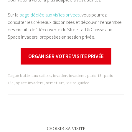
Sur la
page dédiée aux visites privées
, vous pourrez
consulter les créneaux disponibles et découvrir l’ensemble
des circuits de ‘Découverte du Street-art & Chasse aux
Space Invaders’ proposées en session privée.
ORGANISER VOTRE VISITE PRIVÉE
Tagué
butte aux cailles
,
invader
,
invaders
,
paris 13
,
paris
13e
,
space invaders
,
street art
,
visite guidee
CHOISIR SA VISITE