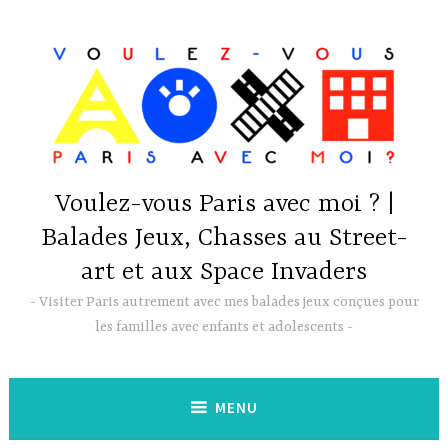
Accéder
au
contenu
principal
Voulez-vous Paris avec moi ? |
Balades Jeux, Chasses au Street-
art et aux Space Invaders
Visiter Paris autrement avec mes balades jeux conçues pour
les familles avec enfants et adolescents
MENU