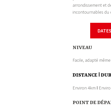
arrondissement et d
incontournables du q
DATES
NIVEAU
Facile, adapté même
DISTANCE ǀ DU
Environ 4km ǀ Envir
POINT DE DÉP