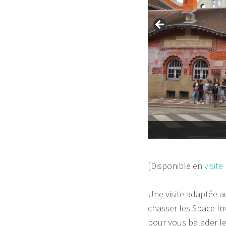
La piscine de la Butte aux Cailles
[Disponible en
visite
Une visite adaptée a
chasser les Space In
pour vous balader le