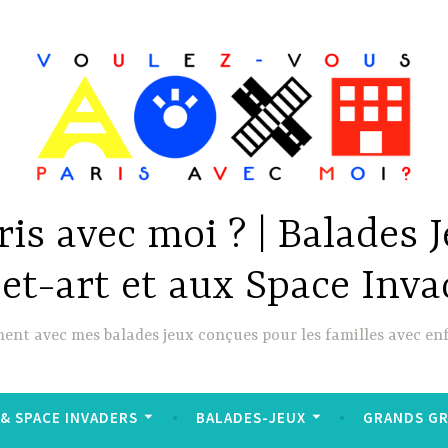
is avec moi ? | Balades 
eet-art et aux Space Inva
ment avec mes balades jeux conçues pour les familles avec en
& SPACE INVADERS
BALADES-JEUX
GRANDS G