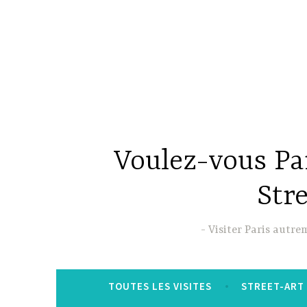
Accéder
au
contenu
principal
Voulez-vous Par
Str
Visiter Paris autre
TOUTES LES VISITES
STREET-ART 