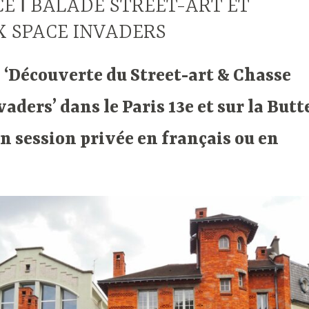
E ǀ BALADE STREET-ART ET
X SPACE INVADERS
e ‘Découverte du Street-art & Chasse
aders’ dans le Paris 13e et sur la Butt
en session privée en français ou en