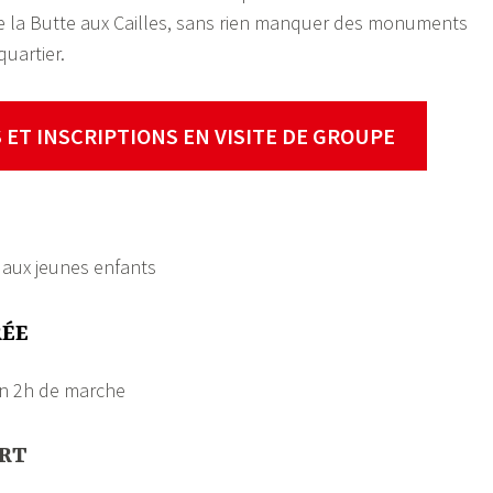
e la Butte aux Cailles, sans rien manquer des monuments
uartier.
 ET INSCRIPTIONS
EN VISITE DE GROUPE
 aux jeunes enfants
RÉE
on 2h de marche
ART