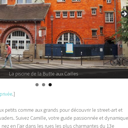
Une mosaïque du stree
 privée
.]
ux petits comme aux grands pour découvrir le street-art et
vaders. Suivez Camille, votre guide passionnée et dynamique
 nez en l’air dans les rues les plus charmantes du 13e