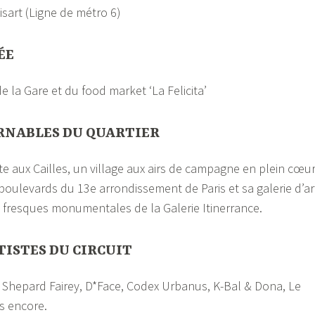
isart (Ligne de métro 6)
ÉE
 la Gare et du food market ‘La Felicita’
RNABLES DU QUARTIER
te aux Cailles, un village aux airs de campagne en plein cœu
 boulevards du 13e arrondissement de Paris et sa galerie d’ar
es fresques monumentales de la Galerie Itinerrance.
TISTES DU CIRCUIT
 ǀ Shepard Fairey, D*Face, Codex Urbanus, K-Bal & Dona, Le
es encore.